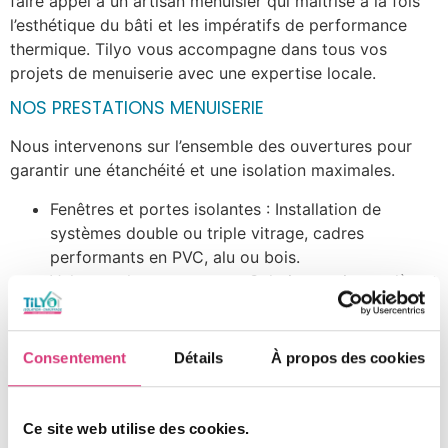
faire appel à un artisan menuisier qui maîtrise à la fois
l’esthétique du bâti et les impératifs de performance
thermique. Tilyo vous accompagne dans tous vos
projets de menuiserie avec une expertise locale.
NOS PRESTATIONS MENUISERIE
Nous intervenons sur l’ensemble des ouvertures pour
garantir une étanchéité et une isolation maximales.
Fenêtres et portes isolantes : Installation de
systèmes double ou triple vitrage, cadres
performants en PVC, alu ou bois.
Volets roulants et stores : Solutions qui complètent
l’isolation des fenêtres et améliorent le confort
d’utilisation (motorisation).
Portes d’entrée performantes : Pose de portes
Consentement
Détails
À propos des cookies
sécurisées qui limitent les déperditions thermiques.
Menuiserie sur mesure : Conception et fabrication
de pièces uniques pour les ouvertures non
Ce site web utilise des cookies.