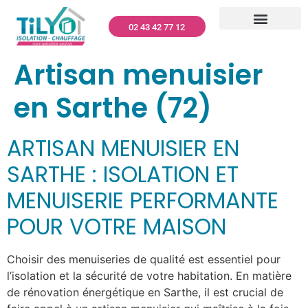
02 43 42 77 12
CLIMATISATION – TILYO
RÉNOVATION GLOBALE
MENUISERIES – TILYO
PANNEAUX PHOTOVOLTAÏQUES – TILYO
NETTOYAGE TOITURES ET FAÇADES
DÉPANNAGE ET ENTRETIEN
QUI SOMMES-NOUS ?
Artisan menuisier
en Sarthe (72)
ARTISAN MENUISIER EN
SARTHE : ISOLATION ET
MENUISERIE PERFORMANTE
POUR VOTRE MAISON
Choisir des menuiseries de qualité est essentiel pour
l’isolation et la sécurité de votre habitation. En matière
de rénovation énergétique en Sarthe, il est crucial de