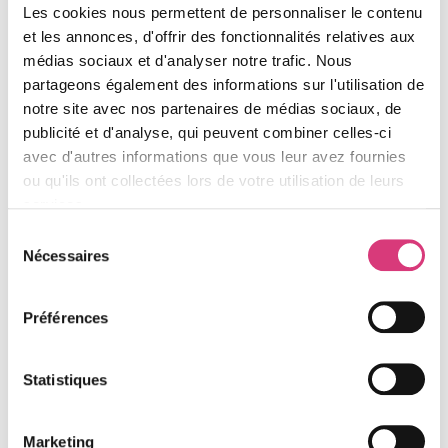
standard en Sarthe.
Les cookies nous permettent de personnaliser le contenu
POURQUOI FAIRE APPEL À TILYO ?
et les annonces, d'offrir des fonctionnalités relatives aux
médias sociaux et d'analyser notre trafic. Nous
Un travail d’artisan est la garantie d’une pose parfaite.
partageons également des informations sur l'utilisation de
Artisan qualifié et local : Notre connaissance du
notre site avec nos partenaires de médias sociaux, de
marché et des spécificités architecturales locales
publicité et d'analyse, qui peuvent combiner celles-ci
en Sarthe assure un conseil pertinent.
avec d'autres informations que vous leur avez fournies
Matériaux hautes performances : Nous
ou qu'ils ont collectées lors de votre utilisation de leurs
sélectionnons des produits labellisés pour leur
services.
longévité et leur indice d’isolation thermique (Uw).
Sélection
Pose conforme et soignée : Une installation
Nécessaires
du
professionnelle est la clé de la performance. Nous
consentement
garantissons une pose effectuée selon les règles
Préférences
de l’art pour éviter les ponts thermiques.
Contactez Tilyo pour vos travaux de
menuiserie
Statistiques
Pour des menuiseries performantes, faites confiance à
Marketing