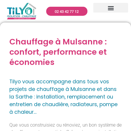
02 43 42 77 12
CLIMATISATION – TILYO
RÉNOVATION GLOBALE
MENUISERIES – TILYO
PANNEAUX PHOTOVOLTAÏQUES – TILYO
NETTOYAGE TOITURES ET FAÇADES
DÉPANNAGE ET ENTRETIEN
QUI SOMMES-NOUS ?
Chauffage à Mulsanne :
confort, performance et
économies
Tilyo vous accompagne dans tous vos
projets de chauffage à Mulsanne et dans
la Sarthe : installation, remplacement ou
entretien de chaudière, radiateurs, pompe
à chaleur…
Que vous construisiez ou rénoviez, un bon système de