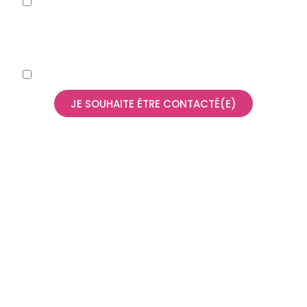
En soumettant ce formulaire, j’accepte que les
informations saisies soient exploitées dans le cadre
de la demande de démo et la relation commerciale qui
peut en découler.
Je souhaite recevoir la newsletter de Tilyo.
JE SOUHAITE ÊTRE CONTACTÉ(E)