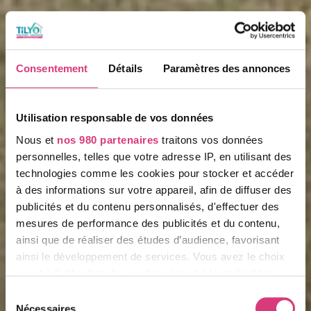
Consentement
Détails
Paramètres des annonces
Utilisation responsable de vos données
Nous et
nos 980 partenaires
traitons vos données
personnelles, telles que votre adresse IP, en utilisant des
technologies comme les cookies pour stocker et accéder
à des informations sur votre appareil, afin de diffuser des
publicités et du contenu personnalisés, d'effectuer des
mesures de performance des publicités et du contenu,
ainsi que de réaliser des études d’audience, favorisant
ainsi le développement de services. Vous avez le choix
quant à l'utilisation de vos données et à leurs finalités.
Vous pouvez modifier ou retirer votre consentement à
Sélection
tout moment en consultant la Déclaration relative aux
Nécessaires
du