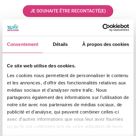
JE SOUHAITE ÊTRE RECONTACTÉ(E)
4 – VOUS L’UTILISEZ EN
Consentement
Détails
À propos des cookies
RÉNOVATION OU NOUVELLE
CONSTRUCTION
Ce site web utilise des cookies.
Les cookies nous permettent de personnaliser le contenu
Installer une pompe à chaleur n’est pas contraignant : vous
et les annonces, d'offrir des fonctionnalités relatives aux
pouvez l’installer en rénovation comme dans une nouvelle
médias sociaux et d'analyser notre trafic. Nous
construction. Même au Mans, l’été peut être chaud. Avec une
partageons également des informations sur l'utilisation de
pompe à chaleur, vous pouvez obtenir de l’air frais sans
notre site avec nos partenaires de médias sociaux, de
surconsommer.
publicité et d'analyse, qui peuvent combiner celles-ci
avec d'autres informations que vous leur avez fournies
UNE POMPE À CHALEUR POUR UNE RÉNOVATION
ou qu'ils ont collectées lors de votre utilisation de leurs
Vous souhaitez rénovez énergiquement votre maison ? En
services.