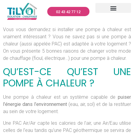
02 43 42 77 12
CLIMATISATION – TILYO
RÉNOVATION GLOBALE
MENUISERIES – TILYO
PANNEAUX PHOTOVOLTAÏQUES – TILYO
NETTOYAGE TOITURES ET FAÇADES
DÉPANNAGE ET ENTRETIEN
QUI SOMMES-NOUS ?
Vous vous demandez si installer une pompe à chaleur est
vraiment intéressant ? Vous ne savez pas si une pompe à
chaleur (aussi appelée PAC) est adaptée à votre logement ?
On vous présente 5 bonnes raisons de changer votre mode
de chauffage (fioul, électrique…) pour une pompe à chaleur.
QU’EST-CE QU’EST UNE
POMPE À CHALEUR ?
Une pompe à chaleur est un système capable de
puiser
l’énergie dans l’environnement
(eau, air, sol) et de la restituer
au sein de votre logement.
Une PAC Air/Air capte les calories de l’air, une Air/Eau utilise
celles de l’eau tandis qu’une PAC géothermique se servira de