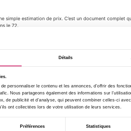
une simple estimation de prix. C’est un document complet qu
ns le 72.
et
ndie de la performance énergétique actuelle de votre logeme
Détails
iques et des zones de déperdition.
t de ventilation existants.
énergie.
ies.
s
e personnaliser le contenu et les annonces, d'offrir des fonctio
rafic. Nous partageons également des informations sur l'utilisati
sons un ensemble de préconisations de travaux ciblées et 
, de publicité et d'analyse, qui peuvent combiner celles-ci avec
 vos objectifs.
ils ont collectées lors de votre utilisation de leurs services.
 plus efficaces (murs, combles, planchers).
(PAC, VMC double flux, menuiseries).
Préférences
Statistiques