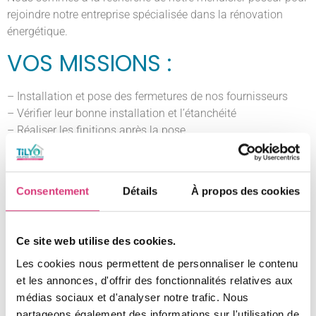
rejoindre notre entreprise spécialisée dans la rénovation
énergétique.
VOS MISSIONS :
– Installation et pose des fermetures de nos fournisseurs
– Vérifier leur bonne installation et l’étanchéité
– Réaliser les finitions après la pose
Les avantages :
– Rémunération : selon profil
– Pas de déplacement sur la semaine
Consentement
Détails
À propos des cookies
– Un poste en CDI – Statut Ouvrier (CC bâtiment)
– PRO BTP : mutuelle, assurances, vacances
Ce site web utilise des cookies.
– Véhicule et outils récents
– Indemnités trajets + panier repas
Les cookies nous permettent de personnaliser le contenu
– Activités extérieures de cohésion de groupe (exemples :
et les annonces, d'offrir des fonctionnalités relatives aux
Karting, Laser Game…)
médias sociaux et d'analyser notre trafic. Nous
– Et une super expérience dans une équipe bienveillante
partageons également des informations sur l'utilisation de