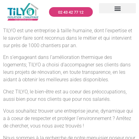
02 43 42 77 12
CLIMATISATION – TILYO
RÉNOVATION GLOBALE
MENUISERIES – TILYO
PANNEAUX PHOTOVOLTAÏQUES – TILYO
NETTOYAGE TOITURES ET FAÇADES
DÉPANNAGE ET ENTRETIEN
QUI SOMMES-NOUS ?
TILYO est une entreprise à taille humaine, dont l’expertise et
le savoir-faire sont reconnus dans le métier et qui intervient
sur près de 1000 chantiers par an.
En s’engageant dans l’amélioration thermique des
logements; TILYO a choisi d’accompagner ses clients dans
leurs projets de rénovation, en toute transparence, en les
aidant à obtenir les meilleures aides disponibles.
Chez TILYO, le bien-être est au coeur des préoccupations,
aussi bien pour nos clients que pour nos salariés.
Vous souhaitez trouver une entreprise jeune, dynamique qui
a à coeur de respecter et protéger l’environnement ? Arrêtez
de chercher, vous nous avez trouvés !
Nous sommes à la recherche de notre menuisier poseur pour