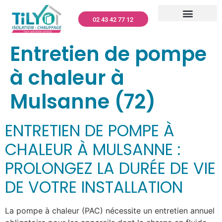
02 43 42 77 12
CLIMATISATION – TILYO
RÉNOVATION GLOBALE
MENUISERIES – TILYO
PANNEAUX PHOTOVOLTAÏQUES – TILYO
NETTOYAGE TOITURES ET FAÇADES
DÉPANNAGE ET ENTRETIEN
QUI SOMMES-NOUS ?
Entretien de pompe
à chaleur à
Mulsanne (72)
ENTRETIEN DE POMPE À
CHALEUR À MULSANNE :
PROLONGEZ LA DURÉE DE VIE
DE VOTRE INSTALLATION
La pompe à chaleur (PAC) nécessite un entretien annuel