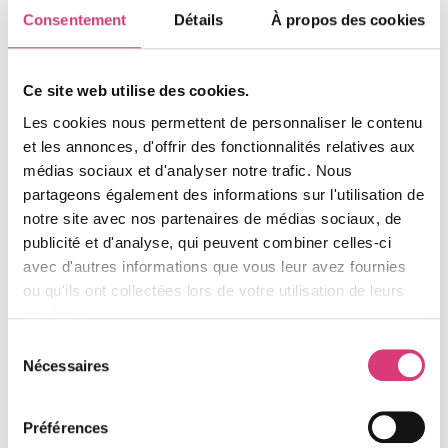
Consommation optimisée : Un appareil entretenu
Consentement
Détails
À propos des cookies
consomme moins d’énergie pour la même
production de chaleur.
CE QUE COMPREND L’ENTRETIEN TILYO
Ce site web utilise des cookies.
Notre service est réalisé par des techniciens certifiés
Les cookies nous permettent de personnaliser le contenu
pour la manipulation des fluides frigorigènes.
et les annonces, d'offrir des fonctionnalités relatives aux
médias sociaux et d'analyser notre trafic. Nous
Inspection complète
partageons également des informations sur l'utilisation de
notre site avec nos partenaires de médias sociaux, de
Circuit, compresseur, électronique : Contrôle de
publicité et d'analyse, qui peuvent combiner celles-ci
l’état général des composants clés pour évaluer
avec d'autres informations que vous leur avez fournies
leur usure et leur bon fonctionnement.
ou qu'ils ont collectées lors de votre utilisation de leurs
Nettoyage
services.
Filtres, échangeurs : Nettoyage des unités
Sélection
Nécessaires
(intérieure et extérieure) pour améliorer l’échange
du
thermique et la qualité de l’air.
consentement
Vérifications sécurité
Préférences