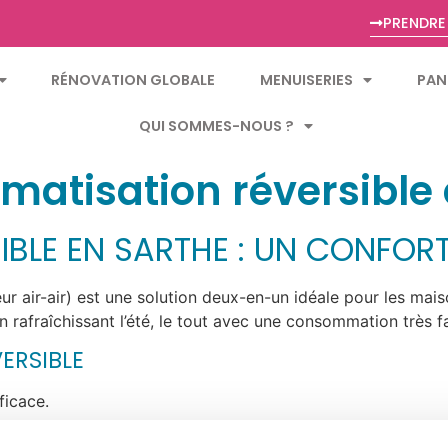
PRENDRE
RÉNOVATION GLOBALE
MENUISERIES
PAN
QUI SOMMES-NOUS ?
limatisation réversible
IBLE EN SARTHE : UN CONFOR
ur air-air) est une solution deux-en-un idéale pour les mais
en rafraîchissant l’été, le tout avec une consommation très fa
ERSIBLE
ficace.
nversion du cycle pour produire de la chaleur, remplaçant o