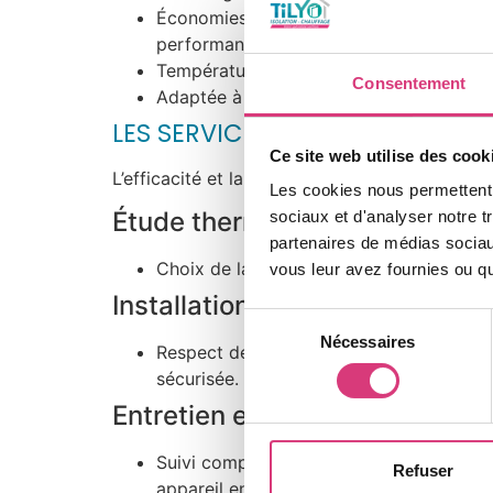
Économies d’énergie importantes : L’appare
performance (COP).
Température stable : Maintien d’une te
Consentement
Adaptée à toutes les surfaces : Solution
LES SERVICES TILYO
Ce site web utilise des cook
L’efficacité et la longévité de l’appareil dépen
Les cookies nous permettent d
Étude thermique
sociaux et d'analyser notre t
partenaires de médias sociaux
Choix de la puissance adaptée : Calcul 
vous leur avez fournies ou qu'
Installation certifiée
Sélection
Nécessaires
du
Respect des normes et mise en service : 
consentement
sécurisée.
Entretien et dépannage
Suivi complet pour durer longtemps : No
Refuser
appareil en Sarthe.