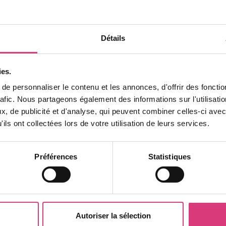
il utilise les calories de l’air (énergie gratuite) pour chauf
mpérature constante et homogène.
Détails
s mono-split ou multi-split pour les petites pièces ou les 
ies.
dent d’une installation professionnelle.
e personnaliser le contenu et les annonces, d'offrir des fonctio
rafic. Nous partageons également des informations sur l'utilisati
, de publicité et d'analyse, qui peuvent combiner celles-ci avec
des besoins réels de votre maison pour éviter le surdimen
ils ont collectées lors de votre utilisation de leurs services.
Préférences
Statistiques
Pose des unités intérieures et extérieures, raccordement du 
us proposons un service d’entretien annuel pour garantir l
Autoriser la sélection