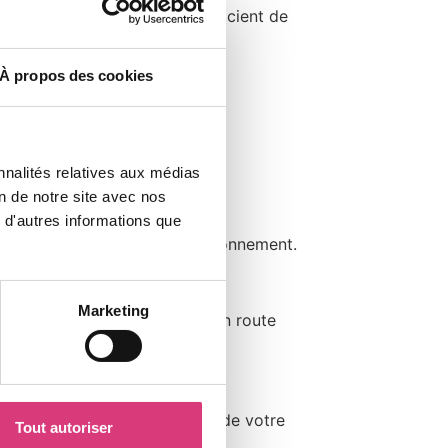
fer, offrant un excellent coefficient de
À propos des cookies
grands logements.
nnalités relatives aux médias
on de notre site avec nos
 d'autres informations que
sionnement ou le sous-dimensionnement.
Marketing
circuit frigorifique et mise en route
a performance et la longévité de votre
Tout autoriser