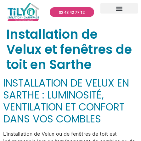
02 43 42 77 12
CLIMATISATION – TILYO
RÉNOVATION GLOBALE
MENUISERIES – TILYO
PANNEAUX PHOTOVOLTAÏQUES – TILYO
NETTOYAGE TOITURES ET FAÇADES
DÉPANNAGE ET ENTRETIEN
QUI SOMMES-NOUS ?
Installation de
Velux et fenêtres de
toit en Sarthe
INSTALLATION DE VELUX EN
SARTHE : LUMINOSITÉ,
VENTILATION ET CONFORT
DANS VOS COMBLES
L’installation de Velux ou de fenêtres de toit est