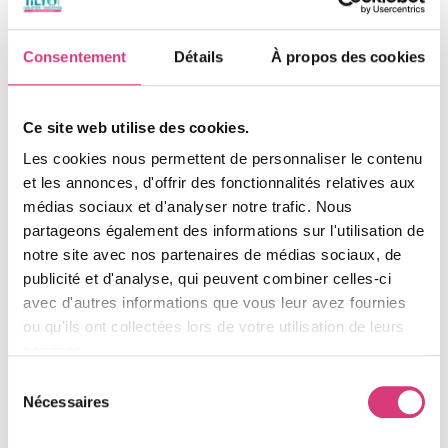
modernes sont isolants et contribuent à l’efficacité
énergétique de la pièce.
Esthétique moderne : Un design épuré qui s’intègre
Consentement
Détails
À propos des cookies
parfaitement aux toitures.
LES SERVICES TILYO
Ce site web utilise des cookies.
Nous assurons une prestation complète pour
Les cookies nous permettent de personnaliser le contenu
l’installation de vos fenêtres de toit en Sarthe.
et les annonces, d'offrir des fonctionnalités relatives aux
CHOIX DES MODÈLES DE VELUX ET FENÊTRES DE
médias sociaux et d'analyser notre trafic. Nous
TOIT
partageons également des informations sur l'utilisation de
Nous vous conseillons sur le modèle le plus adapté à
notre site avec nos partenaires de médias sociaux, de
l’usage de la pièce et à l’orientation de votre toiture.
publicité et d'analyse, qui peuvent combiner celles-ci
avec d'autres informations que vous leur avez fournies
Manuel, électrique, solaire : Choix du type
ou qu'ils ont collectées lors de votre utilisation de leurs
d’ouverture et de commande.
services.
Pose certifiée
Sélection
Nécessaires
du
L’étanchéité est notre priorité absolue.
consentement