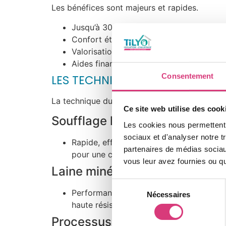
Les bénéfices sont majeurs et rapides.
Jusqu’à 30 % d’économies de chauffage :
Confort été comme hiver : Protection con
Valorisation du bien : Amélioration du 
Aides financières disponibles : Ce type
Consentement
LES TECHNIQUES D’ISOLATION T
La technique du soufflage est la plus courant
Ce site web utilise des cook
Soufflage laine de roche
Les cookies nous permettent d
sociaux et d'analyser notre t
Rapide, efficace, idéal pour grandes sur
partenaires de médias sociaux
pour une couverture homogène.
vous leur avez fournies ou qu'
Laine minérale / naturelle
Sélection
Performante, durable et résistante au feu
Nécessaires
du
haute résistance thermique.
consentement
Processus d’intervention