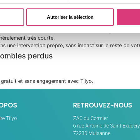
nce.
Autoriser la sélection
urface et de l’état du plancher.
nt selon vos critères de performance et de budget.
énéralement très courte.
ns une intervention propre, sans impact sur le reste de vot
combles perdus
gratuit et sans engagement avec Tilyo.
ROPOS
RETROUVEZ-NOUS
re Tilyo
ZAC du Cormier
6 rue Antoine de Saint Exupéry
72230 Mulsanne