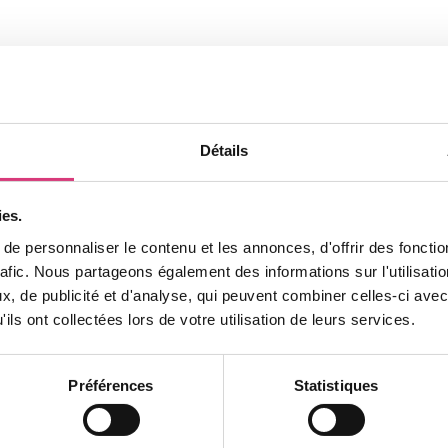
 Le retour sur investissement est très court.
tre le froid en hiver et les surchauffes en été.
DPE de votre maison.
 de travaux est fortement subventionné (MaPrimeRénov’, CE
Détails
ILYO
e et la plus rapide pour les combles non accessibles.
ies.
e personnaliser le contenu et les annonces, d'offrir des fonctio
rafic. Nous partageons également des informations sur l'utilisati
faces : L’isolant est soufflé mécaniquement sur le plancher 
, de publicité et d'analyse, qui peuvent combiner celles-ci avec
ils ont collectées lors de votre utilisation de leurs services.
 : Utilisation de matériaux certifiés RGE (laine de verre, la
Préférences
Statistiques