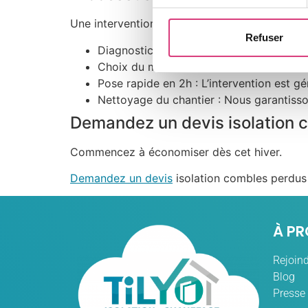
Une intervention simple et rapide, sans nuisa
Refuser
Diagnostic sur place : Évaluation de la s
Choix du matériau : Sélection de l’isola
Pose rapide en 2h : L’intervention est g
Nettoyage du chantier : Nous garantisso
Demandez un devis isolation 
Commencez à économiser dès cet hiver.
Demandez un devis
isolation combles perdus 
À P
Rejoind
Blog
Presse