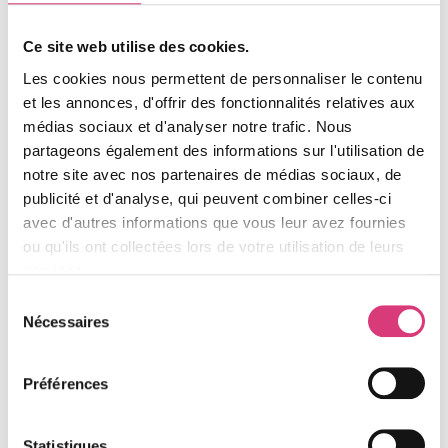
une tribune
LIRE LA SUITE »
Ce site web utilise des cookies.
29 JUIN 2022
Les cookies nous permettent de personnaliser le contenu
et les annonces, d'offrir des fonctionnalités relatives aux
médias sociaux et d'analyser notre trafic. Nous
AIDES ET PRIMES
partageons également des informations sur l'utilisation de
notre site avec nos partenaires de médias sociaux, de
publicité et d'analyse, qui peuvent combiner celles-ci
avec d'autres informations que vous leur avez fournies
ou qu'ils ont collectées lors de votre utilisation de leurs
services.
Sélection
Nécessaires
du
consentement
PASSOIRE THERMIQUE : VAIS-JE
Préférences
POUVOIR CONTINUER À LOUER
MON LOGEMENT ?
Statistiques