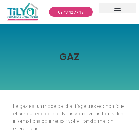
02 43 42 77 12
CLIMATISATION – TILYO
RÉNOVATION GLOBALE
MENUISERIES – TILYO
PANNEAUX PHOTOVOLTAÏQUES – TILYO
NETTOYAGE TOITURES ET FAÇADES
DÉPANNAGE ET ENTRETIEN
QUI SOMMES-NOUS ?
GAZ
Le gaz est un mode de chauffage très économique
et surtout écologique. Nous vous livrons toutes les
informations pour réussir votre transformation
énergétique.